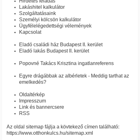
Hirdetés feladás
Lakáshitel kalkulátor
Szolgáltatásaink
Személyi kölcsön kalkulátor
Ügyfélelégedettségi vélemények
Kapcsolat
Eladó családi ház Budapest II. kerület
Eladó lakás Budapest II. kerület
Popovné Takács Krisztina ingatlanreferens
Egyre drágábbak az albérletek - Meddig tarthat az
emelkedés?
Oldaltérkép
Impresszum
Link és bannercsere
RSS
Az oldal sitemap fájlja a kövtekező címen található:
https://www.otthonkulcs.hu/sitemap.xml