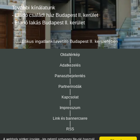
További kínálatunk
- Eladó családi ház Budapest II. kerület
- Eladó lakás Budapest II. kerület
Etikus ingatlanközvetítő Budapest II. kerületében
Oldaltérkép
Adatkezelés
Panaszbejelentés
Partnerirodák
Kapcsolat
Impresszum
Link és bannercsere
RSS
A webhely sütiket (cookie - kis méretű szöveges file-ok) használ