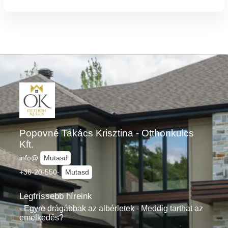
Popovné Takács Krisztina - Otthonkulcs
Kft.
info@
Mutasd
+36-20-550-
Mutasd
Legfrissebb híreink
- Egyre drágábbak az albérletek - Meddig tarthat az
emelkedés?