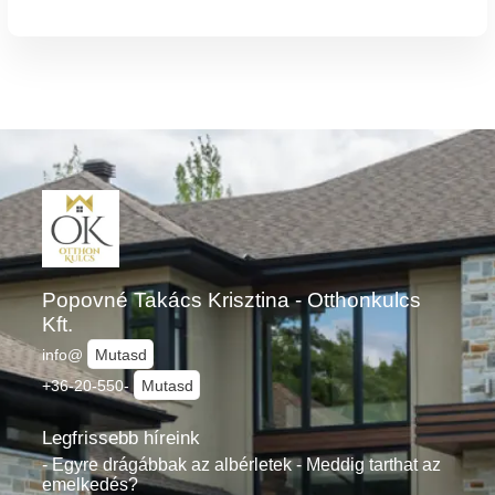
Popovné Takács Krisztina - Otthonkulcs
Kft.
info@
Mutasd
+36-20-550-
Mutasd
Legfrissebb híreink
- Egyre drágábbak az albérletek - Meddig tarthat az
emelkedés?