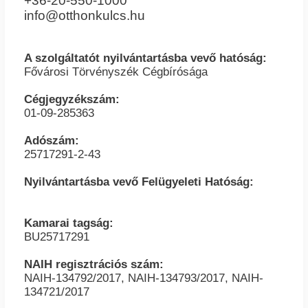
+36-20-550-1000
info@otthonkulcs.hu
A szolgáltatót nyilvántartásba vevő hatóság:
Fővárosi Törvényszék Cégbírósága
Cégjegyzékszám:
01-09-285363
Adószám:
25717291-2-43
Nyilvántartásba vevő Felügyeleti Hatóság:
Kamarai tagság:
BU25717291
NAIH regisztrációs szám:
NAIH-134792/2017, NAIH-134793/2017, NAIH-
134721/2017