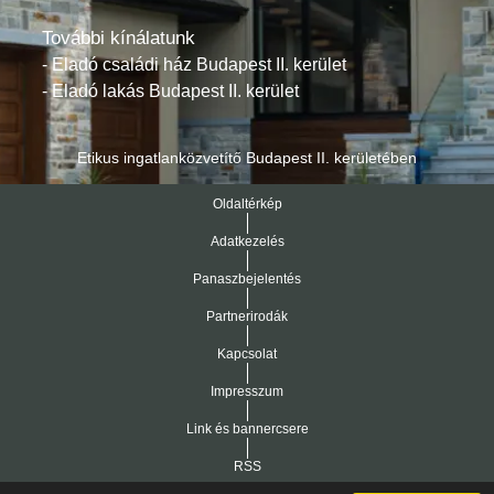
További kínálatunk
- Eladó családi ház Budapest II. kerület
- Eladó lakás Budapest II. kerület
Etikus ingatlanközvetítő Budapest II. kerületében
Oldaltérkép
Adatkezelés
Panaszbejelentés
Partnerirodák
Kapcsolat
Impresszum
Link és bannercsere
RSS