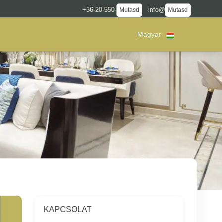
+36-20-550-
info@
Mutasd
Mutasd
Magyar
KAPCSOLAT