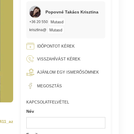
Popovné Takács Krisztina
Mutasd
+36 20 550
Mutasd
krisztina@
IDŐPONTOT KÉREK
VISSZAHÍVÁST KÉREK
AJÁNLOM EGY ISMERŐSÖMNEK
MEGOSZTÁS
KAPCSOLATFELVÉTEL
Név
411_az