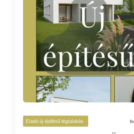
Eladó új építésű téglalakás
Be