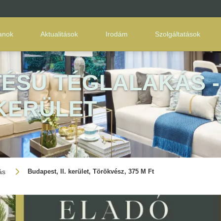
lanok
Aktualitások
Irodám
Szolgáltatások
TÉSŰ TÉGLALAKÁS -
 KERÜLET
ás
Budapest, II. kerület, Törökvész, 375 M Ft