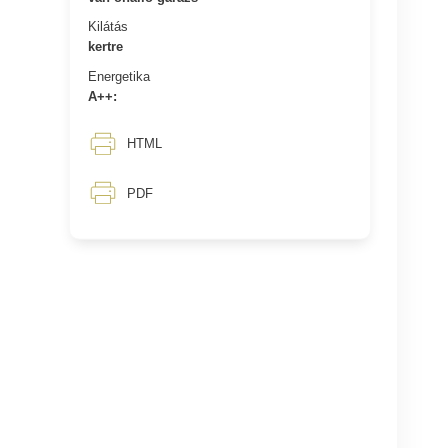
Kilátás
kertre
Energetika
A++:
HTML
PDF