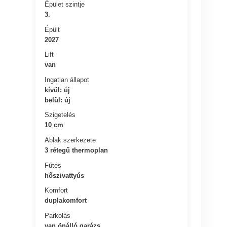
Épület szintje
3.
Épült
2027
Lift
van
Ingatlan állapot
kívül: új
belül: új
Szigetelés
10 cm
Ablak szerkezete
3 rétegű thermoplan
Fűtés
hőszivattyús
Komfort
duplakomfort
Parkolás
van önálló garázs