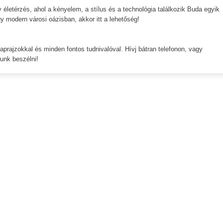
etérzés, ahol a kényelem, a stílus és a technológia találkozik Buda egyik
gy modern városi oázisban, akkor itt a lehetőség!
aprajzokkal és minden fontos tudnivalóval. Hívj bátran telefonon, vagy
unk beszélni!