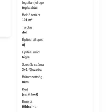
Ingatlan jellege
téglalakás
Belső terület
101 m²
Tájolás
dél
Építési állapot
új
Építési mód
tégla
Szobák száma
3+1 félszoba
Bútorozottság
nem
Kert
(saját kert)
Emelet
földszint.