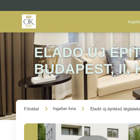
Ingat
ELADÓ ÚJ ÉPÍ
BUDAPEST, II.
Főoldal
Eladó új építésű téglalak
Ingatlan lista