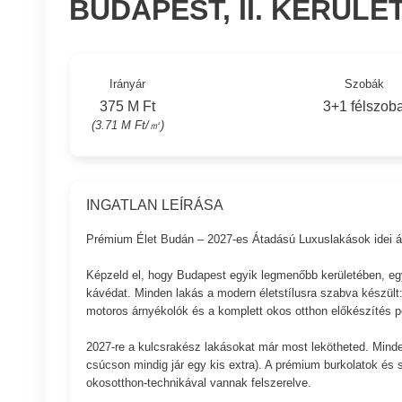
BUDAPEST, II. KERÜLE
Irányár
Szobák
375 M Ft
3+1 félszob
(3.71 M Ft/㎡)
INGATLAN LEÍRÁSA
Prémium Élet Budán – 2027-es Átadású Luxuslakások idei á
Képzeld el, hogy Budapest egyik legmenőbb kerületében, egy 
kávédat. Minden lakás a modern életstílusra szabva készült
motoros árnyékolók és a komplett okos otthon előkészítés p
2027-re a kulcsrakész lakásokat már most lekötheted. Minde
csúcson mindig jár egy kis extra). A prémium burkolatok és s
okosotthon-technikával vannak felszerelve.