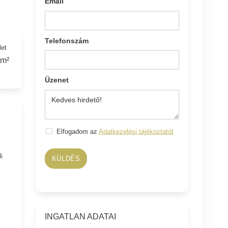
Email
Telefonszám
let
 m²
Üzenet
Elfogadom az
Adatkezelési tájékoztatót
i
KÜLDÉS
INGATLAN ADATAI