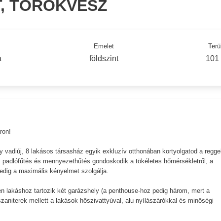
T, TÖRÖKVÉSZ
Emelet
Terü
a
földszint
101
ron!
vadiúj, 8 lakásos társasház egyik exkluzív otthonában kortyolgatod a reggel
: padlófűtés és mennyezethűtés gondoskodik a tökéletes hőmérsékletről, a
edig a maximális kényelmet szolgálja.
n lakáshoz tartozik két garázshely (a penthouse-hoz pedig három, mert a
zaniterek mellett a lakások hőszivattyúval, alu nyílászárókkal és minőségi