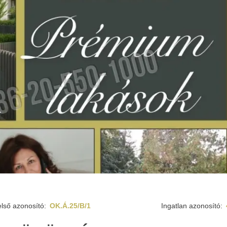
lső azonosító:
OK.Á.25/B/1
Ingatlan azonosító: